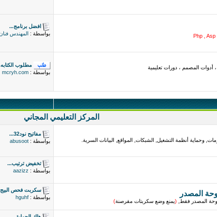
افضل برنامج...
بواسطة :
المهندس فنان
Php , Asp 
مطلوب الكتابه..
أدوات المصمم ، دورات تعليمية
بواسطة :
mcryh.com
المركز التعليمي المجاني
مفاتيح نود32...
ات, وحماية أنظمة التشغيل, الشبكات, المواقع, البيانات السرية.
بواسطة :
abusoot
تخفيض ترتيب...
بواسطة :
aazizz
سكربت فحص البيج..
وحة المصدر
بواسطة :
hguhf
فتوحة المصدر فقط,
(
يمنع وضع سكربتات مقرصنة
)
هاك الحماية...