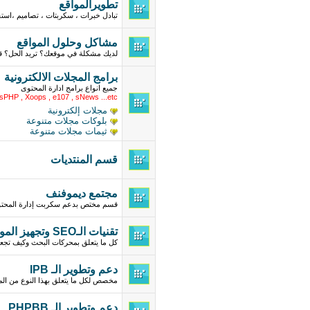
تطويرالمواقع
تبادل خبرات ، سكربتات ، تصاميم ،اس
مشاكل وحلول المواقع
لديك مشكلة في موقعك؟ تريد الحل؟ ق
برامج المجلات الالكترونية
جميع انواع برامج ادارة المحتوى
sPHP , Xoops , e107 , sNews ...etc
مجلات إلكترونية
بلوكات مجلات متنوعة
ثيمات مجلات متنوعة
قسم المنتديات
مجتمع ديموفنف
قسم مختص بدعم سكربت إدارة المحتوى
تقنيات الـSEO وتجهيز المواقع لمحركات البحث
كل ما يتعلق بمحركات البحث وكيف تجعل
دعم وتطوير الـ IPB
مخصص لكل ما يتعلق بهذا النوع من الم
دعم وتطوير الـ PHPBB