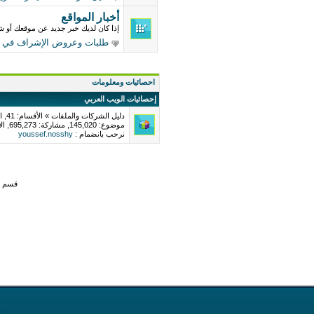
أخبار المواقع
إذا كان لديك خبر جديد عن موقعك أو ش
طلبات وعروض الإشراف في مو
احصائيات ومعلومات
إحصائيات الويب العربي
دليل الشركات والملفات » الأقسام: 41, المحتويات: 1106, التعليقات/الترشيحات: 1150
موضوع: 145,020, مشاركة: 695,273, الأعضاء: 357,018
نرحب بانضمام :
youssef.nosshy
قسم ي