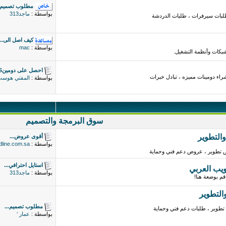
مطلوب تصميم
بواسطة :
ماجد313
لبات سيرفرات ، طلبات الدردشة
كيف اصل الى...
بواسطة :
mac
شبكات وأنظمة التشغيل.
احصل على دومينPS
اء دومينات مميزه ، تبادل خبرات
بواسطة :
المفتي هوس
سوق البرمجة والتصميم
التطوير
أقوى عروض...
بواسطة :
dline.com.sa
تطوير ، عروض دعم فني وحماية
استايل احترافي...
ويب العربي
بواسطة :
ماجد313
م بوضعة هنا!
التطوير
مطلوب تصميم...
تطوير ، طلبات دعم فني وحماية
بواسطة :
عمار ‘