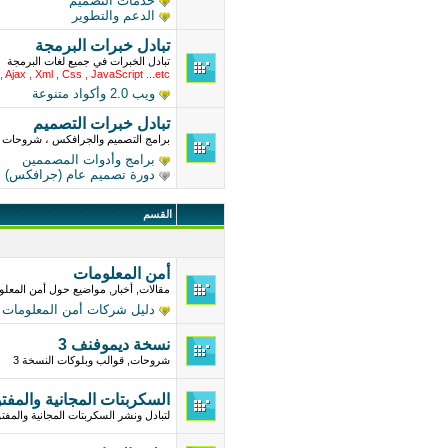
خدمات التصميم
الدعم والتطوير
تبادل خبرات البرمجة
تبادل الخبرات في جميع لغات البرمجة
, Ajax , Xml , Css , JavaScript ...etc
ويب 2.0 وأكواد متنوعة
تبادل خبرات التصميم
برامج التصميم والجرافكس ، شروحات ، 
برامج وأدوات المصممين
دورة تصميم عام (جرافكس)
القسم
أمن المعلومات
مقالات, أخبار, مواضيع حول أمن المعلوم
دليل شركات أمن المعلومات
نسخة ديموفنف 3
شروحات, قوالب وبلوكات النسخة 3
السكربتات المجانية والمفت
لتبادل ونشر السكربتات المجانية والم