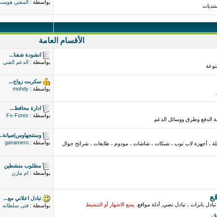
بواسطة :
المفتي هوس
نتديات
الأقسام العامة
انشودة شفنا...
بواسطة :
الدعم الفني
نوعة
سكربت زواج...
بواسطة :
mohdy
ادارة محافظ...
بواسطة :
Fx-Forex
مة الدفع وطرق ووسائل الدعم
وستنجهاوس|صيانة...
بواسطة :
ganamero
لة ، أجهزة لاب توب ، شبكات ، شاشات ، مودوم ، طابعات ، شرائح جوال
مطلوب منشطين
بواسطة :
ام مازن
قع
تبادل اعلاني مع...
تبادل بانرات ، تبادل نصي, أدلة مواقع.
يمنع الاشهار أو التنشيط
بواسطة :
فتى سلطانه
ق