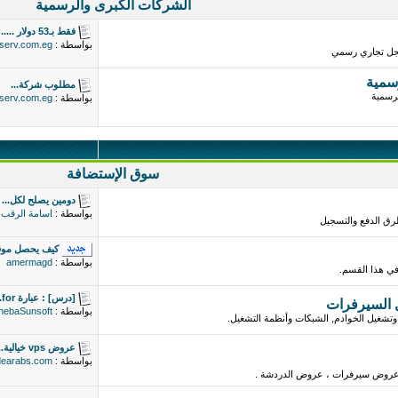
الشركات الكبرى والرسمية
فقط بـ53 دولار .....
بواسطة :
serv.com.eg
جل تجاري رسمي
سمية
مطلوب شركة...
رسمية
بواسطة :
serv.com.eg
سوق الإستضافة
دومين يصلح لكل...
بواسطة :
اسامة الرقب
ق الدفع والتسجيل
كيف يحصل موقع
بواسطة :
amermagd
 في هذا القسم.
[درس] : عبارة for...
 السيرفرات
بواسطة :
hebaSunsoft
وتشغيل الخوادم, الشبكات وأنظمة التشغيل.
عروض vps خيالية...
بواسطة :
dearabs.com
روض سيرفرات ، عروض الدردشة .