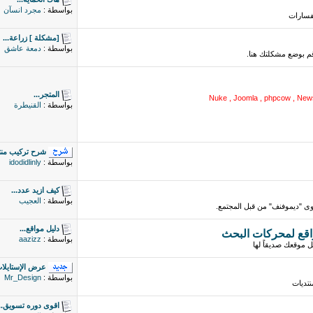
بواسطة :
مجرد انسآن
تفسارات
[مشكلة ] زراعة...
بواسطة :
دمعة عاشق
م بوضع مشكلتك هنا.
المتجر...
Nuke , Joomla , phpcow , New
بواسطة :
القنيطرة
شرح تركيب منت
بواسطة :
idodidlinly
كيف ازيد عدد...
بواسطة :
العجيب
 "ديموفنف" من قبل المجتمع.
دليل مواقع...
بواسطة :
aazizz
 موقعك صديقاً لها
عرض الإستايلات
بواسطة :
Mr_Design
نتديات
اقوى دوره تسويق..