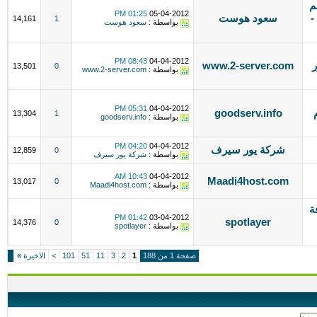
م
01:25 PM
05-04-2012
-
سعود هوست
14,161
1
بواسطة :
سعود هوست
08:43 PM
04-04-2012
50 يوزر
www.2-server.com
13,501
0
بواسطة :
www.2-server.com
05:31 PM
04-04-2012
goodserv.info
13,304
1
بواسطة :
goodserv.info
04:20 PM
04-04-2012
شركة يور سيرف
12,859
0
بواسطة :
شركة يور سيرف
10:43 AM
04-04-2012
Maadi4host.com
13,017
0
بواسطة :
Maadi4host.com
ة
01:42 PM
03-04-2012
spotlayer
14,376
0
بواسطة :
spotlayer
صفحة 1 من 188
1
2
3
11
51
101
>
الاخيرة
»