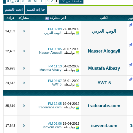
صفحة 1 من 188
1
2
3
11
51
101
>
الاخيرة
»
خيارات القسم
ابحث بالقسم
قييم
الكاتب
آخر مشاركة
مشاركة
قراءة
02:09 PM
27-10-2009
الويب العربي
34,153
0
بواسطة :
الويب العربي
05:05 PM
20-07-2009
Nasser Alogayil
22,462
0
بواسطة :
Nasser Alogayil
11:13 PM
04-02-2009
Mustafa Albazy
25,925
0
بواسطة :
Mustafa Albazy
04:07 PM
25-01-2009
AWT 5
24,612
0
بواسطة :
AWT 5
12:05 PM
19-04-2012
tradearabs.com
85,319
0
بواسطة :
tradearabs.com
09:06 AM
19-04-2012
ودة جدا ب 150
isevenit.com
17,643
0
بواسطة :
isevenit.com