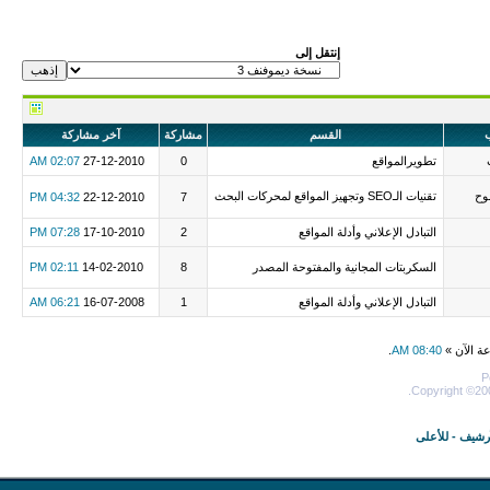
إنتقل إلى
ب
القسم
مشاركة
آخر مشاركة
تطويرالمواقع
0
27-12-2010
02:07 AM
وح
تقنيات الـSEO وتجهيز المواقع لمحركات البحث
04:32 PM
22-12-2010
7
التبادل الإعلاني وأدلة المواقع
2
17-10-2010
07:28 PM
السكربتات المجانية والمفتوحة المصدر
8
14-02-2010
02:11 PM
التبادل الإعلاني وأدلة المواقع
1
16-07-2008
06:21 AM
عة الآن »
08:40 AM
.
P
Copyright ©200
أرشيف
-
للأعلى