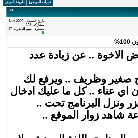
خيارات الموضوع
طريقة العرض
#
1
تاريخ التسجيل: Nov 2009
مشاركة: 123
مستوى تقييم العضوية:
17
10%
 الاخوة .. عن زيادة عدد
ج صغير وظريف .. ويرفع لك
ن اي عناء .. كل ما عليك ادخال
ر ونزل البرنامج تحت ..
عة شاهد زوار الموقع ..