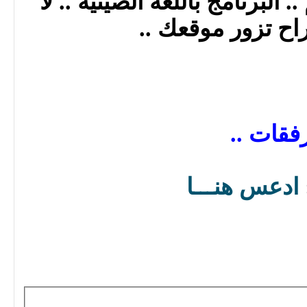
 البرنامج باللغة الصينية .. لا
اح تزور موقعك ..
فقات ..
ادعس هنـــا