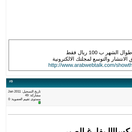
 الشهر ب 100 ريال فقط
لانتشار والتوسع لمجلتك الالكترونية
http://www.arabwebtalk.com/showt
#
9
تاريخ التسجيل: Jan 2011
مشاركة: 49
مستوى تقييم العضوية:
0
كساااا بفارغ الصبر