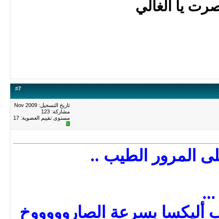
صرت يا الغالي
#
7
تاريخ التسجيل: Nov 2009
مشاركة: 123
مستوى تقييم العضوية:
17
ى المرور الطيب ..
..
يب أليكسا بسرعة الصاروووووخ