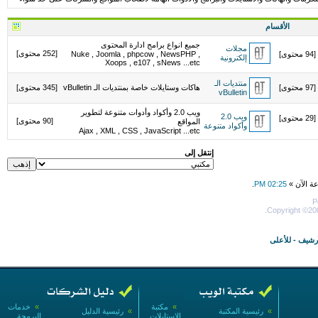
الأقسام
جميع انواع برامج ادارة المحتوى
مجلات
[252 محتوى]
[94 محتوى]
Nuke , Joomla , phpcow , NewsPHP ,
إلكترونية
Xoops , e107 , sNews ...etc
منتديات الـ
[97 محتوى]
هاكات وستايلات خاصة بمنتديات الـ vBulletin
[345 محتوى]
vBulletin
ويب 2.0 وأكواد وأدوات متنوعة لتطوير
ويب 2.0
[29 محتوى]
[90 محتوى]
المواقع
وأكواد متنوعة
Ajax , XML , CSS , JavaScript ...etc
إنتقل إلى
عة الآن »
02:25 PM
.
P
Copyright ©200
أرشيف
-
للأعلى
»
مكتبة
»
خدمات
»
رئيسية المكتبة
»
رئيسية الدليل
الإستايلات
البرمجة