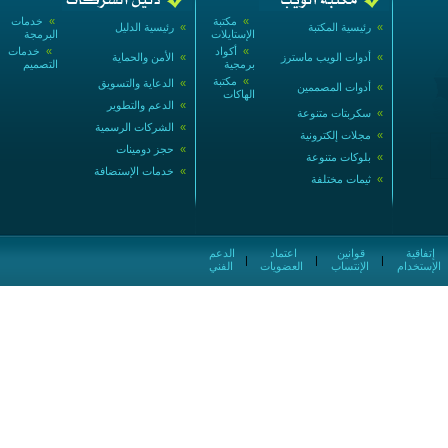
»
مكتبة
»
خدمات
»
رئيسية المكتبة
»
رئيسية الدليل
الإستايلات
البرمجة
»
أكواد
»
خدمات
»
أدوات الويب ماسترز
»
الأمن والحماية
برمجية
التصميم
»
مكتبة
»
الدعاية والتسويق
»
أدوات المصممين
الهاكات
»
الدعم والتطوير
»
سكربتات متنوعة
»
الشركات الرسمية
»
مجلات إلكترونية
»
حجز دومينات
»
بلوكات متنوعة
»
خدمات الإستضافة
»
ثيمات مختلفة
إتفاقية
قوانين
اعتماد
الدعم
|
|
|
الإستخدام
الإنتساب
العضويات
الفني