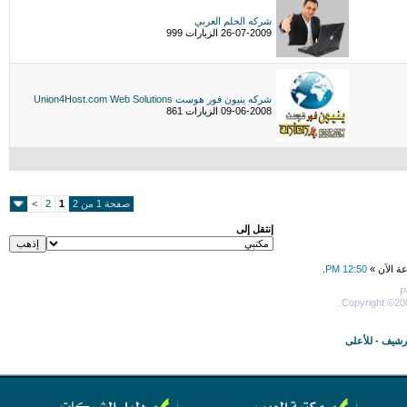
شركه الحلم العربي
26-07-2009 الزيارات 999
شركه ينيون فور هوست Union4Host.com Web Solutions
09-06-2008 الزيارات 861
صفحة 1 من 2
1
2
>
إنتقل إلى
عة الآن »
12:50 PM
.
P
Copyright ©200
أرشيف
-
للأعلى