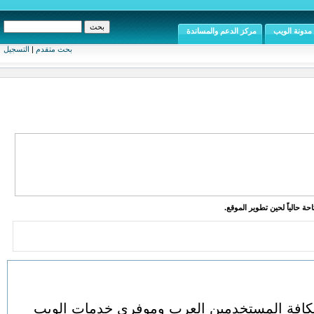
مدونة الويب
مركز الدعم والمساندة
بحث متقدم
|
التسجيل
ة حالياً لحين تطوير الموقع.
العربي arabwebtalk يعنى بكافة المستخدمين العرب وموفري خدمات الويب