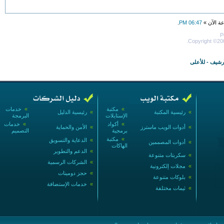
عة الآن »
06:47 PM
.
P
Copyright ©200
أرشيف
-
للأعلى
»
مكتبة
»
خدمات
»
رئيسية المكتبة
»
رئيسية الدليل
الإستايلات
البرمجة
»
أكواد
»
خدمات
»
أدوات الويب ماسترز
»
الأمن والحماية
برمجية
التصميم
»
مكتبة
»
الدعاية والتسويق
»
أدوات المصممين
الهاكات
»
الدعم والتطوير
»
سكربتات متنوعة
»
الشركات الرسمية
»
مجلات إلكترونية
»
حجز دومينات
»
بلوكات متنوعة
»
خدمات الإستضافة
»
ثيمات مختلفة