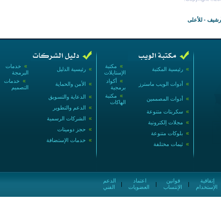
أرشيف
-
للأعلى
»
مكتبة
»
خدمات
»
رئيسية المكتبة
»
رئيسية الدليل
الإستايلات
البرمجة
»
أكواد
»
خدمات
»
أدوات الويب ماسترز
»
الأمن والحماية
برمجية
التصميم
»
مكتبة
»
الدعاية والتسويق
»
أدوات المصممين
الهاكات
»
الدعم والتطوير
»
سكربتات متنوعة
»
الشركات الرسمية
»
مجلات إلكترونية
»
حجز دومينات
»
بلوكات متنوعة
»
خدمات الإستضافة
»
ثيمات مختلفة
إتفاقية
قوانين
اعتماد
الدعم
|
|
|
الإستخدام
الإنتساب
العضويات
الفني