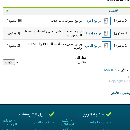
الأقسام
[0 محتوى]
برامج أخرى
برامج متنوعة ذات علاقة
[89 محتوى]
برامج متعلقة بتنظيم العمل والحسابات وحفظ
[0 محتوى]
برامج إدارية
[1 محتوى]
الباسوردات
برامج محررات ملفات الـ PHP والـ HTML
[2 محتوى]
برامج التحرير
[2 محتوى]
وغيرها
إنتقل إلى
عة الآن »
08:33 AM
.
P
Copyright ©200
أرشيف
-
للأعلى
»
مكتبة
»
خدمات
»
رئيسية المكتبة
»
رئيسية الدليل
الإستايلات
البرمجة
»
أكواد
»
خدمات