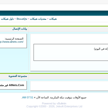
شبكات
~
منتديات شبكات
~
DownQu
~
دليل شبكات
بيانات الإتصال
الصفحة الرئيسية:
tp://www.alnets.com/
مجموعة العضوية
AlNets.Com غير منتسب إلى أي مجموعة عامة
جميع الأوقات بتوقيت مكة المكرمة. الساعة الآن »
07:51 AM
.
Powered by vBulletin
Copyright ©2000 - 2026, Jelsoft Enterprises Ltd.