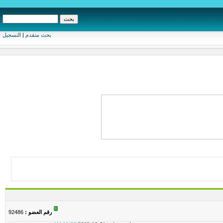
بحث متقدم
|
التسجيل
رقم العضو :
92486